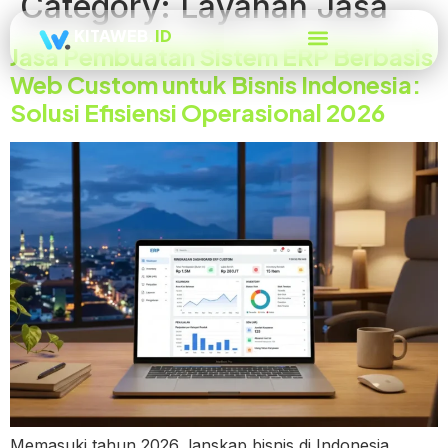
Category:
Layanan Jasa
KITAWEB.
ID
Jasa Pembuatan Sistem ERP Berbasis
Web Custom untuk Bisnis Indonesia:
Solusi Efisiensi Operasional 2026
Memasuki tahun 2026, lanskap bisnis di Indonesia