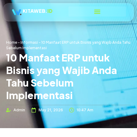
KITAWEB.
ID
Home
-
Informasi
-
10 Manfaat ERP untuk Bisnis yang Wajib Anda Tahu
Sebelum Implementasi
10 Manfaat ERP untuk
Bisnis yang Wajib Anda
Tahu Sebelum
Implementasi
Admin
May 21, 2026
10:47 Am